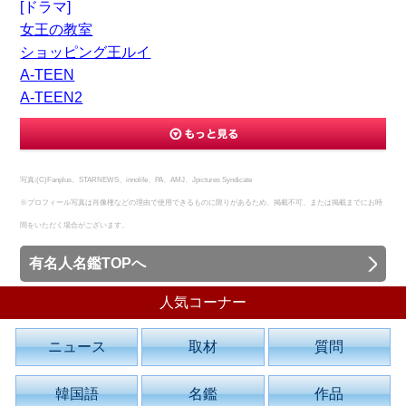
[ドラマ]
女王の教室
ショッピング王ルイ
A-TEEN
A-TEEN2
写真:(C)Fanplus、STARNEWS、innolife、PA、AMJ、Jpictures Syndicate
※プロフィール写真は肖像権などの理由で使用できるものに限りがあるため、掲載不可、または掲載までにお時
間をいただく場合がございます。
有名人名鑑TOPへ
人気コーナー
ニュース
取材
質問
韓国語
名鑑
作品