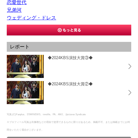
恋愛世代
兄弟河
ウェディング・ドレス
レポート
◆2024KBS演技大賞③◆
◆2024KBS演技大賞②◆
写真:(C)Fanplus、STARNEWS、innolife、PA、AMJ、Jpictures Syndicate
※プロフィール写真は肖像権などの理由で使用できるものに限りがあるため、掲載不可、または掲載までにお時
間をいただく場合がございます。