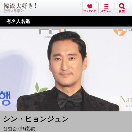
有名人名鑑
シン・ヒョンジュン
신현준 (申鉉濬)