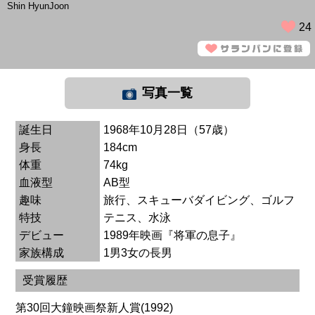
Shin HyunJoon
24
写真一覧
誕生日
1968年10月28日（57歳）
身長
184cm
体重
74kg
血液型
AB型
趣味
旅行、スキューバダイビング、ゴルフ
特技
テニス、水泳
デビュー
1989年映画『将軍の息子』
家族構成
1男3女の長男
受賞履歴
第30回大鐘映画祭新人賞(1992)