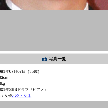
写真一覧
991年07月07日（35歳）
83cm
8kg
001年SBSドラマ『ピアノ』
妻：女優
パク・シネ