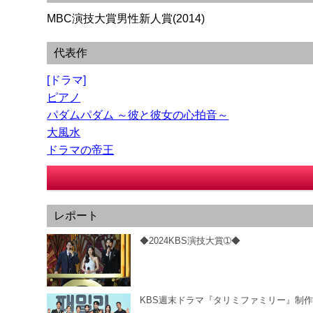
MBC演技大賞男性新人賞(2014)
代表作
[ドラマ]
ピアノ
パダムパダム ～彼と彼女の心拍音～
大風水
ドラマの帝王
レポート
◆2024KBS演技大賞➀◆
KBS週末ドラマ『タリミファミリー』制