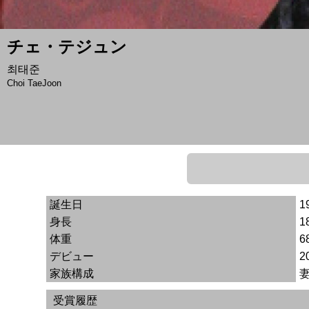
チェ・テジュン
최태준
Choi TaeJoon
誕生日
1
身長
1
体重
6
デビュー
2
家族構成
受賞履歴