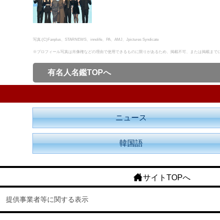
写真:(C)Fanplus、STARNEWS、innolife、PA、AMJ、Jpictures Syndicate
※プロフィール写真は肖像権などの理由で使用できるものに限りがあるため、掲載不可、または掲載まで
有名人名鑑TOPへ
ニュース
韓国語
サイトTOPへ
提供事業者等に関する表示