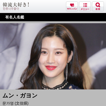
有名人名鑑
ムン・ガヨン
문가영 (文佳煐)