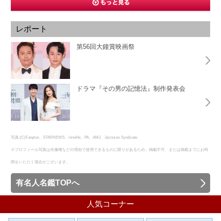
レポート
第56回大鐘賞映画祭
ドラマ『その男の記憶法』制作発表会
写真:(C)Fanplus、STARNEWS、innolife、PA、AMJ、Jpictures Syndicate
※プロフィール写真は肖像権などの理由で使用できるものに限りがあるため、掲載不可、または掲載までにお時
間をいただく場合がございます。
有名人名鑑TOPへ
人気コーナー