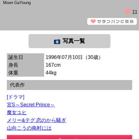
Moon GaYoung
11
写真一覧
誕生日
1996年07月10日（30歳）
身長
167cm
体重
44kg
代表作
[ドラマ]
宮S～Secret Prince～
魔女ユヒ
メリー&テグ 恋のから騒ぎ
山向こうの南村には