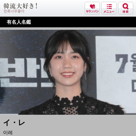
有名人名鑑
イ・レ
이레