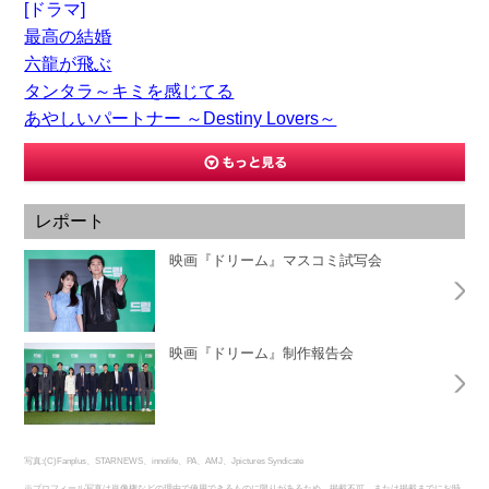
[ドラマ]
最高の結婚
六龍が飛ぶ
タンタラ～キミを感じてる
あやしいパートナー ～Destiny Lovers～
レポート
映画『ドリーム』マスコミ試写会
映画『ドリーム』制作報告会
写真:(C)Fanplus、STARNEWS、innolife、PA、AMJ、Jpictures Syndicate
※プロフィール写真は肖像権などの理由で使用できるものに限りがあるため、掲載不可、または掲載までにお時