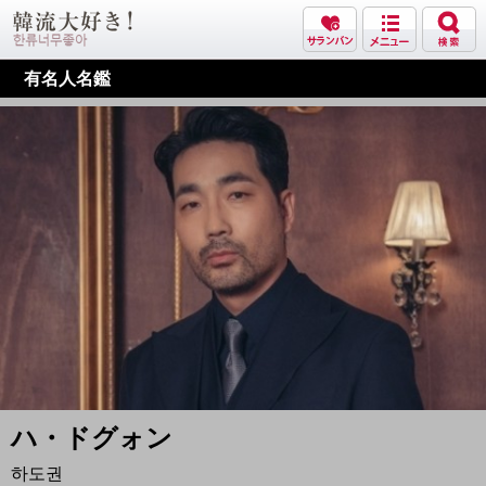
有名人名鑑
ハ・ドグォン
하도권