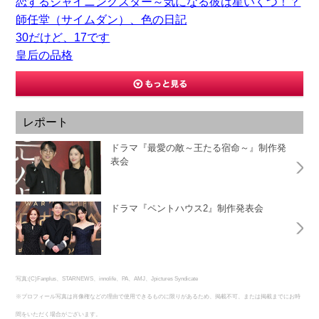
恋するシャイニングスター～気になる彼は星いくつ！？
師任堂（サイムダン）、色の日記
30だけど、17です
皇后の品格
レポート
ドラマ『最愛の敵～王たる宿命～』制作発
表会
ドラマ『ペントハウス2』制作発表会
写真:(C)Fanplus、STARNEWS、innolife、PA、AMJ、Jpictures Syndicate
※プロフィール写真は肖像権などの理由で使用できるものに限りがあるため、掲載不可、または掲載までにお時
間をいただく場合がございます。