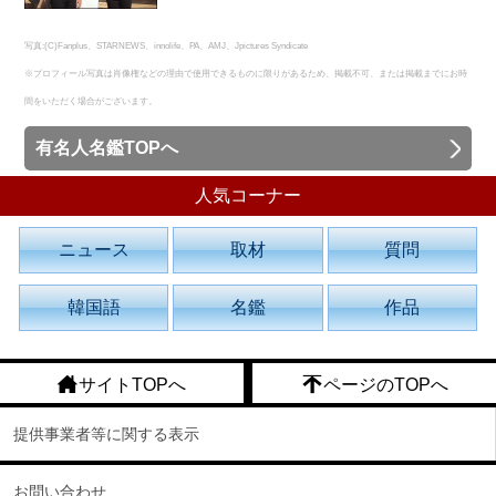
写真:(C)Fanplus、STARNEWS、innolife、PA、AMJ、Jpictures Syndicate
※プロフィール写真は肖像権などの理由で使用できるものに限りがあるため、掲載不可、または掲載までにお時
間をいただく場合がございます。
有名人名鑑TOPへ
人気コーナー
ニュース
取材
質問
韓国語
名鑑
作品
サイトTOPへ
ページのTOPへ
提供事業者等に関する表示
お問い合わせ