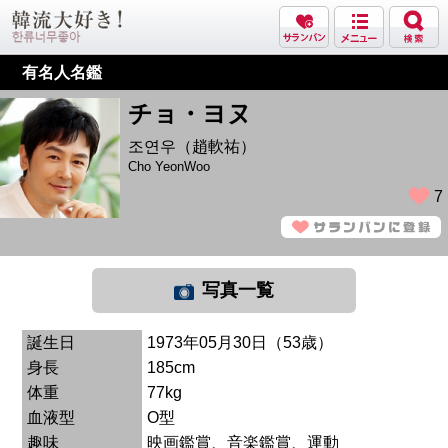
有名人名鑑
チョ・ヨヌ
조연우（趙軟祐）
Cho YeonWoo
7
写真一覧
誕生日
1973年05月30日（53歳）
身長
185cm
体重
77kg
血液型
O型
趣味
映画鑑賞、音楽鑑賞、運動