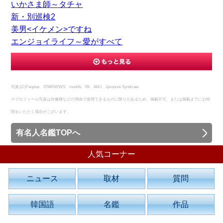
いかさま師～タチャ
新・別巡検2
美男<イケメン>ですね
エンジョイライフ～愛がすべて
写真:(C)Fanplus、STARNEWS、innolife、PA、AMJ、Jpictures Syndicate
※プロフィール写真は肖像権などの理由で使用できるものに限りがあるため、掲載不可、または掲載までにお時
間をいただく場合がございます。
有名人名鑑TOPへ
人気コーナー
ニュース
取材
質問
韓国語
名鑑
作品