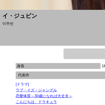
イ・ジュビン
이주빈
身長
1
代表作
[ドラマ]
ラブ・イズ・ジャングル
恋愛体質～30歳になれば大丈夫～
こんにちは、ドラキュラ