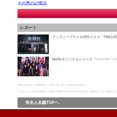
その男の記憶法
レポート
ディズニープラス＆KBSドラマ『TWELV
Netflixオリジナルシリーズ『ペーパー
写真:(C)Fanplus、STARNEWS、innolife、PA、AMJ、Jpictures Syndicate
※プロフィール写真は肖像権などの理由で使用できるものに限りがあるため、掲載不可、または掲載まで
有名人名鑑TOPへ