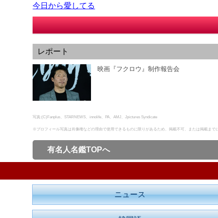
今日から愛してる
レポート
映画『フクロウ』制作報告会
写真:(C)Fanplus、STARNEWS、innolife、PA、AMJ、Jpictures Syndicate
※プロフィール写真は肖像権などの理由で使用できるものに限りがあるため、掲載不可、または掲載まで
有名人名鑑TOPへ
ニュース