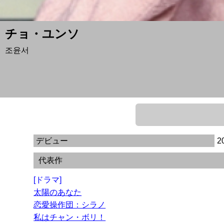
チョ・ユンソ
조윤서
デビュー
2
代表作
[ドラマ]
太陽のあなた
恋愛操作団：シラノ
私はチャン・ボリ！