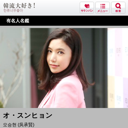
有名人名鑑
オ・スンヒョン
오승현 (吳承賢)