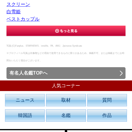
スクリーン
白雪姫
ベストカップル
写真:(C)Fanplus、STARNEWS、innolife、PA、AMJ、Jpictures Syndicate
※プロフィール写真は肖像権などの理由で使用できるものに限りがあるため、掲載不可、または掲載までにお時
間をいただく場合がございます。
有名人名鑑TOPへ
人気コーナー
ニュース
取材
質問
韓国語
名鑑
作品