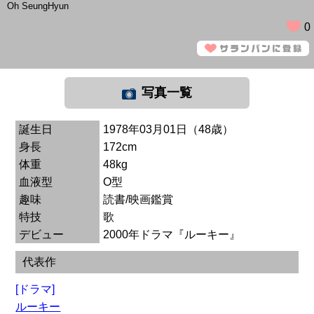
Oh SeungHyun
0
写真一覧
誕生日
1978年03月01日（48歳）
身長
172cm
体重
48kg
血液型
O型
趣味
読書/映画鑑賞
特技
歌
デビュー
2000年ドラマ『ルーキー』
代表作
[ドラマ]
ルーキー