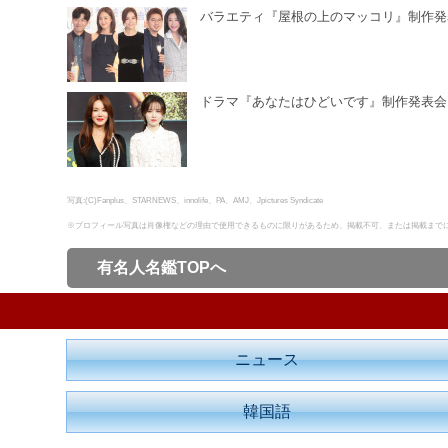
バラエティ『屋根の上のマッコリ』制作発
ドラマ『あなたはひどいです』制作発表会
写真:(C)Fanplus、STARNEWS、innolife、PA、AMJ、Jpictures Syndicate
※プロフィール写真は肖像権などの理由で使用できるものに限りがあるため、掲載不可、または掲載まで
有名人名鑑TOPへ
ニュース
韓国語