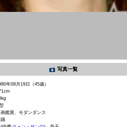
写真一覧
980年08月19日（45歳）
71cm
0kg
型
映画鑑賞、モダンダンス
舞踊
(俳優:
クォン・サンウ
)、息子