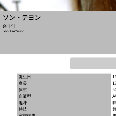
ソン・テヨン
손태영
Son TaeYoung
誕生日
1
身長
1
体重
5
血液型
A
趣味
特技
家族構成
夫