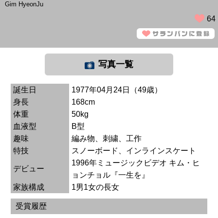
Gim HyeonJu
64
写真一覧
誕生日
1977年04月24日（49歳）
身長
168cm
体重
50kg
血液型
B型
趣味
編み物、刺繍、工作
特技
スノーボード、インラインスケート
1996年ミュージックビデオ キム・ヒ
デビュー
ョンチョル『一生を』
家族構成
1男1女の長女
受賞履歴