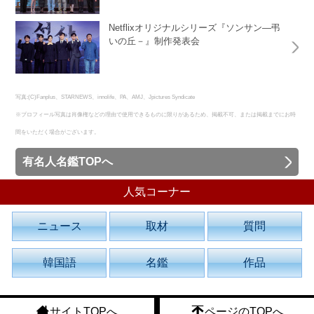
Netflixオリジナルシリーズ『ソンサン—弔
いの丘－』制作発表会
写真:(C)Fanplus、STARNEWS、innolife、PA、AMJ、Jpictures Syndicate
※プロフィール写真は肖像権などの理由で使用できるものに限りがあるため、掲載不可、または掲載までにお時
間をいただく場合がございます。
有名人名鑑TOPへ
人気コーナー
ニュース
取材
質問
韓国語
名鑑
作品
サイトTOPへ
ページのTOPへ