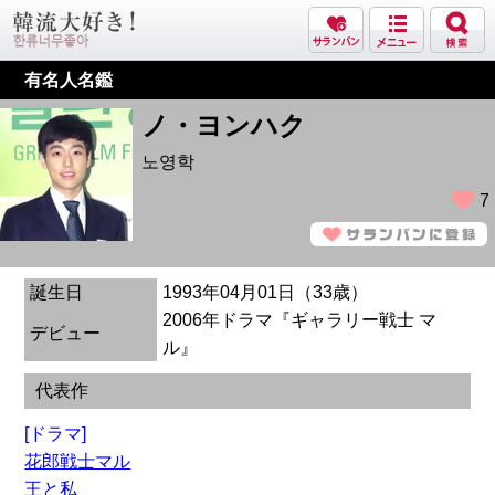
有名人名鑑
ノ・ヨンハク
노영학
7
誕生日
1993年04月01日（33歳）
2006年ドラマ『ギャラリー戦士 マ
デビュー
ル』
代表作
[ドラマ]
花郎戦士マル
王と私