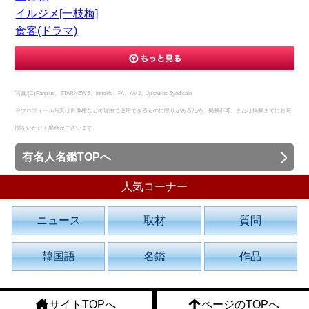
イルジメ[一枝梅]
食客(ドラマ)
写真:(C)Fanplus、STARNEWS、innolife、PA、AMJ、Jpictures Syndicate
※プロフィール写真は肖像権などの理由で使用できるものに限りがあるため、掲載不可、または掲載までにお時
間をいただく場合がございます。
有名人名鑑TOPへ
人気コーナー
ニュース
取材
質問
韓国語
名鑑
作品
サイトTOPへ
ページのTOPへ