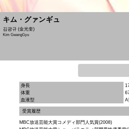
キム・グァンギュ
김광규 (金光奎)
Kim GwangGyu
身長
1
体重
6
血液型
A
受賞履歴
MBC放送芸能大賞コメディ部門人気賞(2008)