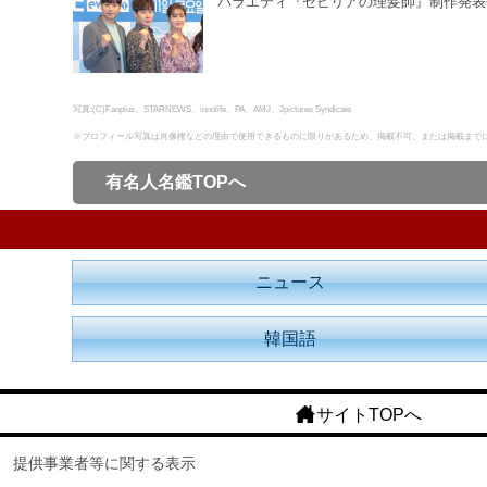
バラエティ『セビリアの理髪師』制作発表
写真:(C)Fanplus、STARNEWS、innolife、PA、AMJ、Jpictures Syndicate
※プロフィール写真は肖像権などの理由で使用できるものに限りがあるため、掲載不可、または掲載まで
有名人名鑑TOPへ
ニュース
韓国語
サイトTOPへ
提供事業者等に関する表示